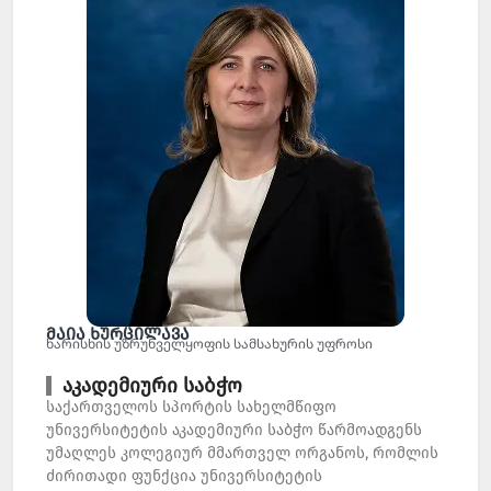
მაია ხურცილავა
ხარისხის უზრუნველყოფის სამსახურის უფროსი
აკადემიური საბჭო
საქართველოს სპორტის სახელმწიფო
უნივერსიტეტის აკადემიური საბჭო წარმოადგენს
უმაღლეს კოლეგიურ მმართველ ორგანოს, რომლის
ძირითადი ფუნქცია უნივერსიტეტის