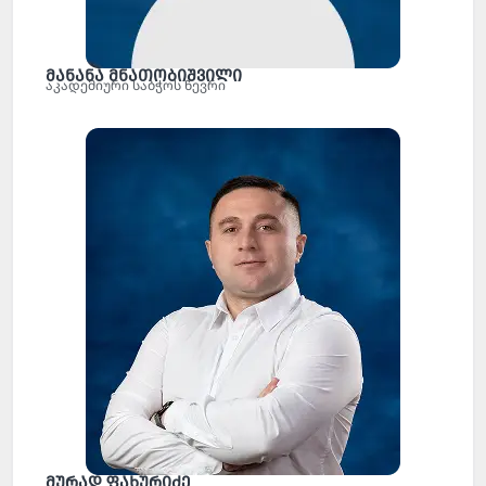
მანანა მნათობიშვილი
აკადემიური საბჭოს წევრი
მურად ფახურიძე